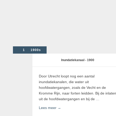
0270s
1500s
1900s
Inundatiekanaal - 1900
Door Utrecht loopt nog een aantal
inundatiekanalen, die water uit
hoofdwatergangen, zoals de Vecht en de
Kromme Rijn, naar forten leidden. Bij de inlate
uit de hoofdwatergangen en bij de …
Lees meer →