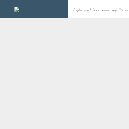
Bijdragen? Stuur naar: info@cano
Categorieën
Tags
Actieve bewoners
275
1500
1900
Bouwproces
2013
Agrarische bed
betrokken wijkbewoner
De lunetten
Eerste ontginningen
De Musketon
hollandse waterlinie
De Romeinen
Kunst en cultuur
Lun
Eerste ontginningen
nieuwbouw wijk
Rom
Experimentele woningen
verdedigingswerken
Groen
Hollandse Waterlinie
Houtensepad
Inspraak